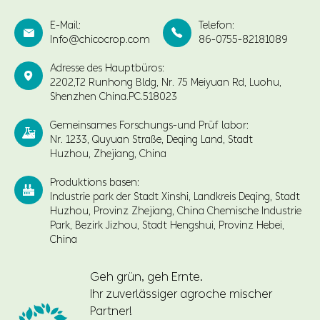
E-Mail:
Telefon:


Info@chicocrop.com
86-0755-82181089
Adresse des Hauptbüros:

2202,T2 Runhong Bldg, Nr. 75 Meiyuan Rd, Luohu,
Shenzhen China.PC.518023
Gemeinsames Forschungs-und Prüf labor:

Nr. 1233, Quyuan Straße, Deqing Land, Stadt
Huzhou, Zhejiang, China
Produktions basen:

Industrie park der Stadt Xinshi, Landkreis Deqing, Stadt
Huzhou, Provinz Zhejiang, China Chemische Industrie
Park, Bezirk Jizhou, Stadt Hengshui, Provinz Hebei,
China
Geh grün, geh Ernte.
Ihr zuverlässiger agroche mischer
Partner!