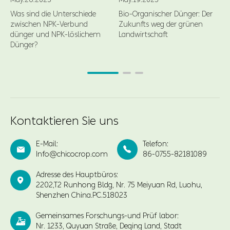
Was sind die Unterschiede
Bio-Organischer Dünger: Der
zwischen NPK-Verbund
Zukunfts weg der grünen
dünger und NPK-löslichem
Landwirtschaft
Dünger?
Kontaktieren Sie uns
E-Mail:
Telefon:


Info@chicocrop.com
86-0755-82181089
Adresse des Hauptbüros:

2202,T2 Runhong Bldg, Nr. 75 Meiyuan Rd, Luohu,
Shenzhen China.PC.518023
Gemeinsames Forschungs-und Prüf labor:

Nr. 1233, Quyuan Straße, Deqing Land, Stadt