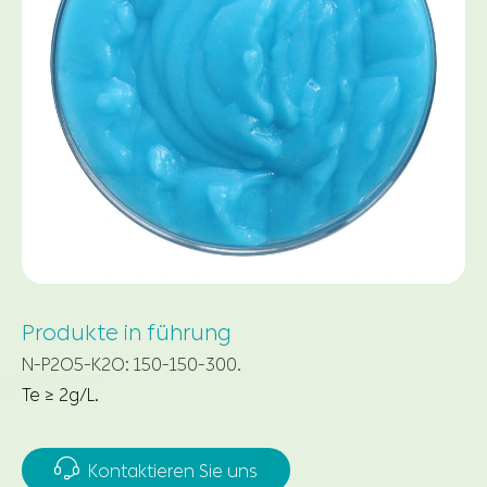
Produkte in führung
N-P2O5-K2O: 150-150-300.
Te ≥ 2g/L.

Kontaktieren Sie uns