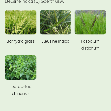
Eleusine indica (L.) Gaertn usw.
Barnyard grass
Eleusine indica
Paspalum
distichum
Leptochloa
chinensis