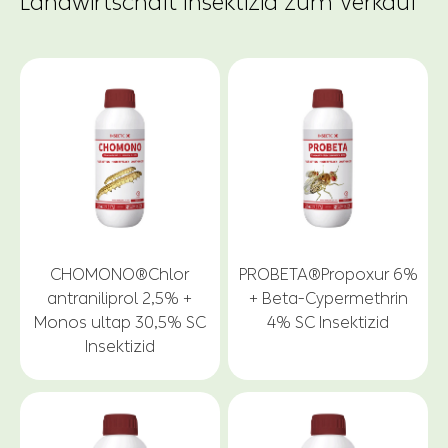
Landwirtschaft Insektizid zum Verkauf
CHOMONO®Chlor
PROBETA®Propoxur 6%
antraniliprol 2,5% +
+ Beta-Cypermethrin
Monos ultap 30,5% SC
4% SC Insektizid
Insektizid