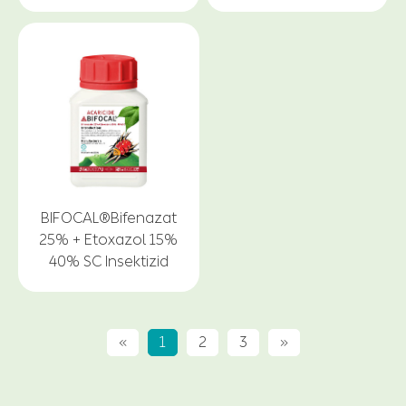
BIFOCAL®Bifenazat
25% + Etoxazol 15%
40% SC Insektizid
«
1
2
3
»