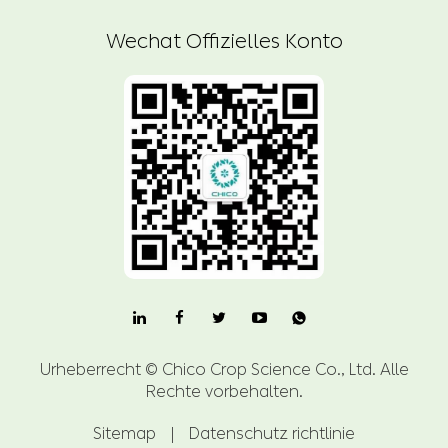
Wechat Offizielles Konto

Urheberrecht ©
Chico Crop Science Co., Ltd.
Alle
Rechte vorbehalten.
Sitemap
|
Datenschutz richtlinie