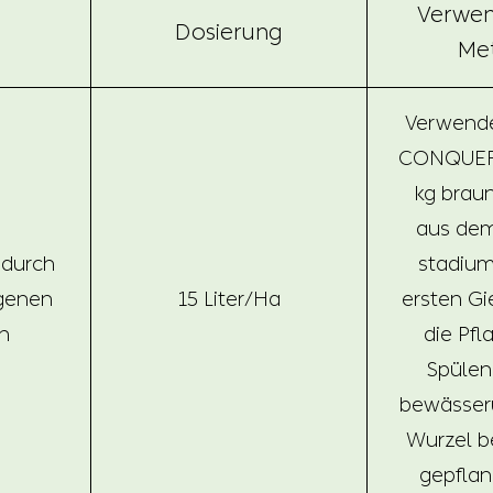
Verwen
Dosierung
Me
Verwenden
CONQUE
kg brau
aus dem
 durch
stadiu
genen
15 Liter/Ha
ersten Gi
n
die Pf
Spülen,
bewässer
Wurzel 
gepflan