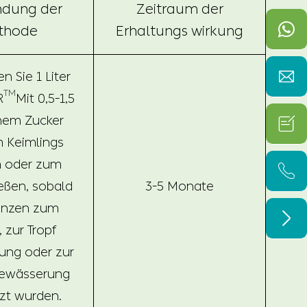
dung der
Zeitraum der
thode
Erhaltungs wirkung

 Sie 1 Liter
TM
R
Mit 0,5-1,5
nem Zucker

 Keimlings
m oder zum

eßen, sobald
3-5 Monate
lanzen zum

 zur Tropf
ung oder zur
bewässerung
zt wurden.