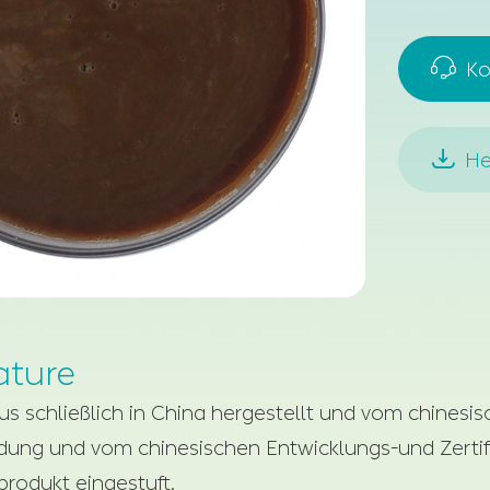

Ko

He
ature
schließlich in China hergestellt und vom chinesisc
findung und vom chinesischen Entwicklungs-und Zertif
produkt eingestuft.