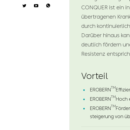

CONQUER ist ein in
übertragenen Krank
durch kontinuierli
Darüber hinaus ka
deutlich fördern un
Resistenz entspri
Vorteil
TM
EROBERN
Effizi
TM
EROBERN
Hoch 
TM
EROBERN
Förder
steigerung von üb