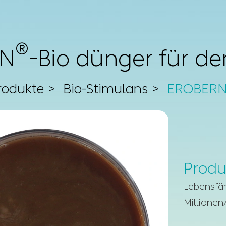
®
RN
-Bio dünger für d
rodukte
Bio-Stimulans
EROBERN®
Produ
Lebensfäh
Millionen