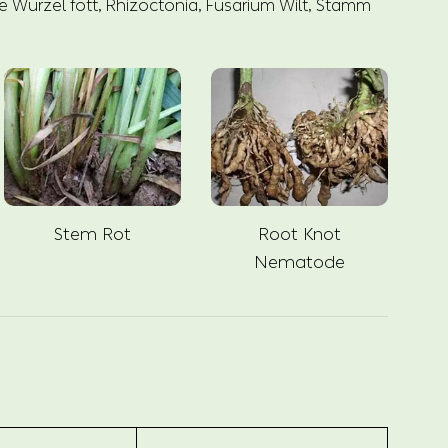
Wurzel fott, Rhizoctonia, Fusarium Wilt, Stamm
Stem Rot
Root Knot
Nematode