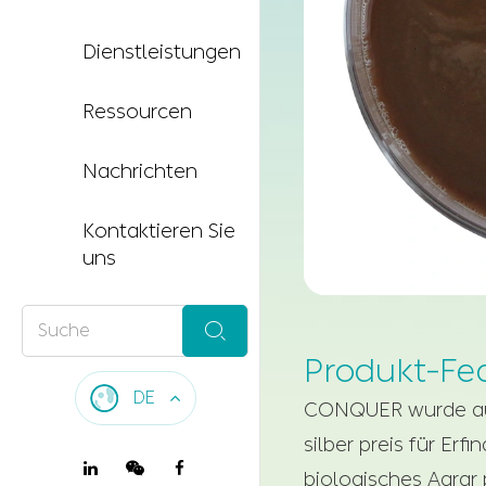
Dienstleistungen
Ressourcen
Nachrichten
Kontaktieren Sie
uns

Produkt-Fe
DE
CONQUER wurde aus 
silber preis für Er
biologisches Agrar 