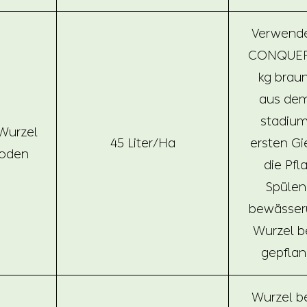
Verwenden
CONQUE
kg brau
aus dem
stadiu
Wurzel
45 Liter/Ha
ersten Gi
oden
die Pf
Spülen,
bewässer
Wurzel 
gepflan
Wurzel b