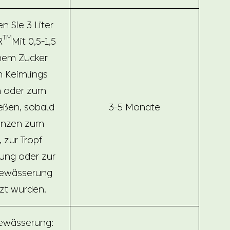
 Sie 3 Liter
TM
R
Mit 0,5-1,5
nem Zucker
 Keimlings
m oder zum
eßen, sobald
3-5 Monate
lanzen zum
 zur Tropf
ung oder zur
bewässerung
zt wurden.
ewässerung: