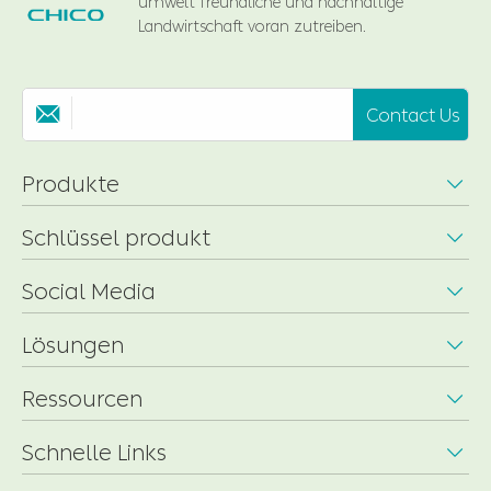
umwelt freundliche und nachhaltige
Landwirtschaft voran zutreiben.
Contact Us

Produkte

Schlüssel produkt

Social Media

Lösungen

Ressourcen

Schnelle Links
