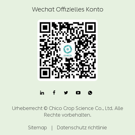
Wechat Offizielles Konto

Urheberrecht ©
Chico Crop Science Co., Ltd.
Alle
Rechte vorbehalten.
Sitemap
|
Datenschutz richtlinie