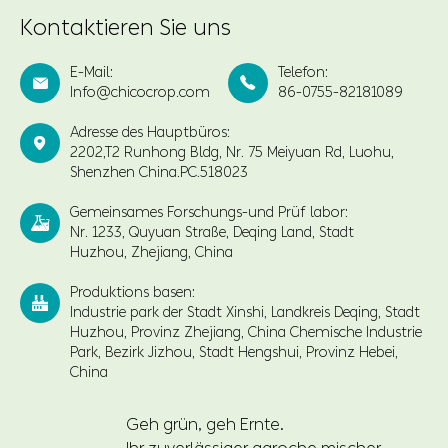
Kontaktieren Sie uns
E-Mail:
Telefon:


Info@chicocrop.com
86-0755-82181089
Adresse des Hauptbüros:

2202,T2 Runhong Bldg, Nr. 75 Meiyuan Rd, Luohu,
Shenzhen China.PC.518023
Gemeinsames Forschungs-und Prüf labor:

Nr. 1233, Quyuan Straße, Deqing Land, Stadt
Huzhou, Zhejiang, China
Produktions basen:

Industrie park der Stadt Xinshi, Landkreis Deqing, Stadt
Huzhou, Provinz Zhejiang, China Chemische Industrie
Park, Bezirk Jizhou, Stadt Hengshui, Provinz Hebei,
China
Geh grün, geh Ernte.